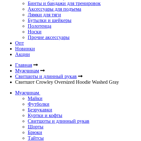
Бинты и бандажи для тренировок
Аксессуары для подъема
Лямки для тяги
Бутылки и шейкеры
Полотенца
Носки
Прочие аксессуары
Опт
Новинки
Акции
Главная
Мужчинам
Свитшоты и длинный рукав
Свитшот Crowley Oversized Hoodie Washed Gray
Мужчинам
Майки
Футболки
Безрукавки
Куртки и кофты
Свитшоты и длинный рукав
Шорты
Брюки
Тайтсы