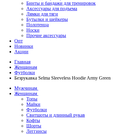
Бинты и бандажи для тренировок
Аксессуары для подъема
Лямки для тяги
Бутылки и шейкеры
Полотенца
Носки
Прочие аксессуары
Опт
Новинки
Акции
Главная
Женщинам
Футболки
Безрукавка Selma Sleeveless Hoodie Army Green
Мужчинам
Женщинам
Топы
Майки
Футболки
Свитшоты и длинный рукав
Кофты
Шорты
Леггинсы