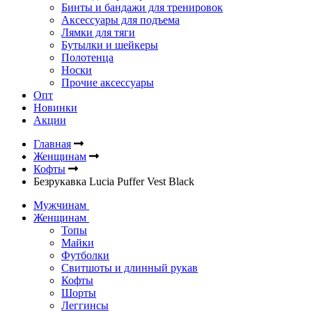
Бинты и бандажи для тренировок
Аксессуары для подъема
Лямки для тяги
Бутылки и шейкеры
Полотенца
Носки
Прочие аксессуары
Опт
Новинки
Акции
Главная
Женщинам
Кофты
Безрукавка Lucia Puffer Vest Black
Мужчинам
Женщинам
Топы
Майки
Футболки
Свитшоты и длинный рукав
Кофты
Шорты
Леггинсы