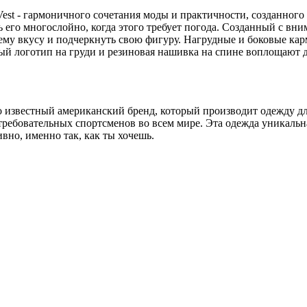
Vest - гармоничного сочетания моды и практичности, созданног
 его многослойно, когда этого требует погода. Созданный с вни
ему вкусу и подчеркнуть свою фигуру. Нагрудные и боковые кар
ый логотип на груди и резиновая нашивка на спине воплощают ду
рно известный американский бренд, который производит одежду 
бовательных спортсменов во всем мире. Эта одежда уникальна, 
вно, именно так, как ты хочешь.