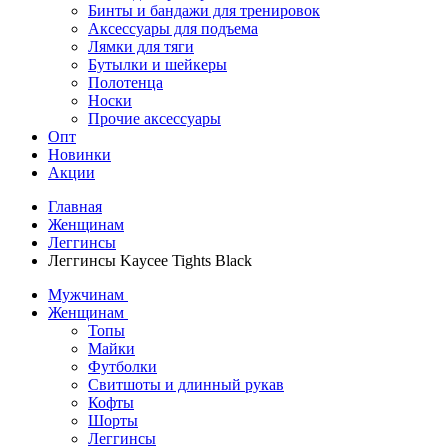
Бинты и бандажи для тренировок
Аксессуары для подъема
Лямки для тяги
Бутылки и шейкеры
Полотенца
Носки
Прочие аксессуары
Опт
Новинки
Акции
Главная
Женщинам
Леггинсы
Леггинсы Kaycee Tights Black
Мужчинам
Женщинам
Топы
Майки
Футболки
Свитшоты и длинный рукав
Кофты
Шорты
Леггинсы