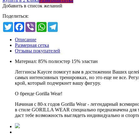
Купить в 2 клика
Размерная сетка
Добавить в список желаний
Поделиться:
Twitter
Facebook
Viber
WhatsApp
Telegram
Описание
Размерная сетка
Отзывы покупателей
Материал: 85% полиэстер 15% эластан
Леггинсы Kaycee помогут вам в достижении Ваших целей.
самых интенсивных тренировках, но это еще не все. Регу
крой, который подчеркнет вашу фигуру.
О бренде Gorilla Wear!
Начиная с 80-х годов Gorilla Wear - легендарный всеми
в стиле GORILLA WEAR специально предназначена для тре
даст тебе возможность выглядеть индивидуально и спорти