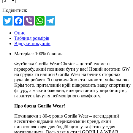
Поділитися:
Twitter
Facebook
Viber
WhatsApp
Telegram
Опис
Таблиця розмірів
Відгуки покупців
Матеріал: 100% бавовна
Футболка Gorilla Wear Chester – це той елемент
гардеробу, який повинен бути у вас! Новий логотип GW
на грудях та написи Gorilla Wear на бічних сторонах
рукавів роблять її надзвичайно стильною та унікальною.
Крім того, приталений крій підкреслить вашу спортивну
фігуру, а м'який бавовна, використаний у виробництві,
гарантує відчуття неймовірного комфорту.
Про бренд Gorilla Wear!
Починаючи з 80-х років Gorilla Wear – легендарний
всесвітньо відомий американський бренд, який
виготовляє одяг для бодібілдингу та фітнесу «для
мотивованих». Весь одяг у стилі GORILLA WEAR