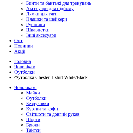
Бинти та бантажі для тренувань
Аксесуари для підйому
Лямки для тяги
Пляшки та шейкери
Рушники
Шкарпетки
Інші аксесуари
Опт
Новинки
Акції
Головна
Чоловікам
Футболки
Футболка Chester T-shirt White/Black
Чоловікам
Майки
Футболки
Безрукавки
Куртки та кофти
Світшоти та довгий рукав
Шорти
Брюки
Тайтси