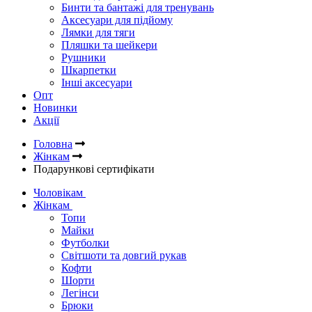
Бинти та бантажі для тренувань
Аксесуари для підйому
Лямки для тяги
Пляшки та шейкери
Рушники
Шкарпетки
Інші аксесуари
Опт
Новинки
Акції
Головна
Жінкам
Подарункові сертифікати
Чоловікам
Жінкам
Топи
Майки
Футболки
Світшоти та довгий рукав
Кофти
Шорти
Легінси
Брюки