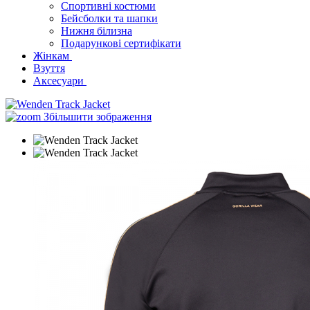
Спортивні костюми
Бейсболки та шапки
Нижня білизна
Подарункові сертифікати
Жінкам
Взуття
Аксесуари
Збільшити зображення