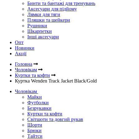
Бинти та бантажі для тренувань
Аксесуари для підйому
Лямки для тяги
Пляшки та шейкери
Рушники
Шкарпетки
Інші аксесуари
Опт
Новинки
Акції
Головна
Чоловікам
Куртки та кофти
Куртка Wenden Track Jacket Black/Gold
Чоловікам
Майки
Футболки
Безрукавки
Куртки та кофти
Світшоти та довгий рукав
Шорти
Брюки
Тайтси