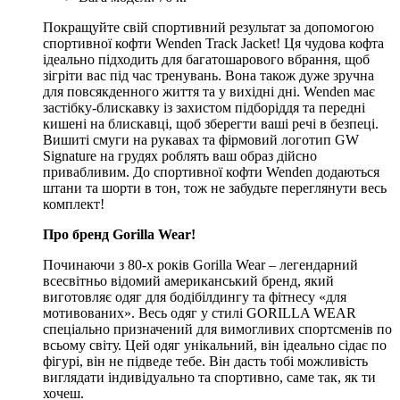
Покращуйте свій спортивний результат за допомогою
спортивної кофти Wenden Track Jacket! Ця чудова кофта
ідеально підходить для багатошарового вбрання, щоб
зігріти вас під час тренувань. Вона також дуже зручна
для повсякденного життя та у вихідні дні. Wenden має
застібку-блискавку із захистом підборіддя та передні
кишені на блискавці, щоб зберегти ваші речі в безпеці.
Вишиті смуги на рукавах та фірмовий логотип GW
Signature на грудях роблять ваш образ дійсно
привабливим. До спортивної кофти Wenden додаються
штани та шорти в тон, тож не забудьте переглянути весь
комплект!
Про бренд Gorilla Wear!
Починаючи з 80-х років Gorilla Wear – легендарний
всесвітньо відомий американський бренд, який
виготовляє одяг для бодібілдингу та фітнесу «для
мотивованих». Весь одяг у стилі GORILLA WEAR
спеціально призначений для вимогливих спортсменів по
всьому світу. Цей одяг унікальний, він ідеально сідає по
фігурі, він не підведе тебе. Він дасть тобі можливість
виглядати індивідуально та спортивно, саме так, як ти
хочеш.