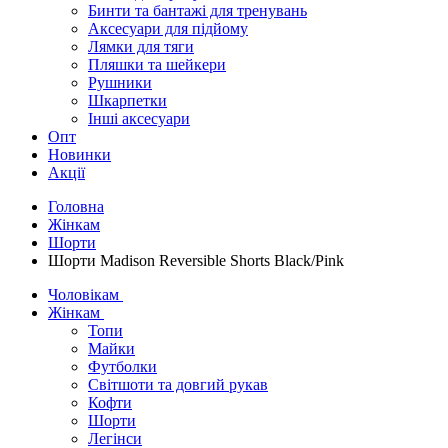
Бинти та бантажі для тренувань
Аксесуари для підйому
Лямки для тяги
Пляшки та шейкери
Рушники
Шкарпетки
Інші аксесуари
Опт
Новинки
Акції
Головна
Жінкам
Шорти
Шорти Madison Reversible Shorts Black/Pink
Чоловікам
Жінкам
Топи
Майки
Футболки
Світшоти та довгий рукав
Кофти
Шорти
Легінси