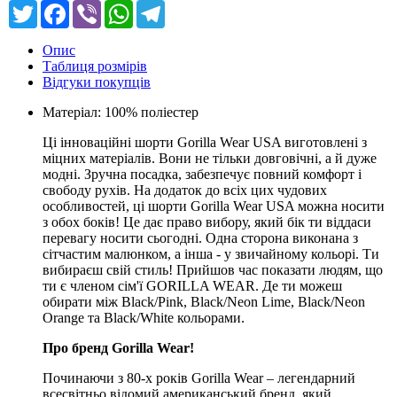
Twitter
Facebook
Viber
WhatsApp
Telegram
Опис
Таблиця розмірів
Відгуки покупців
Матеріал: 100% поліестер
Ці інноваційні шорти Gorilla Wear USA виготовлені з
міцних матеріалів. Вони не тільки довговічні, а й дуже
модні. Зручна посадка, забезпечує повний комфорт і
свободу рухів. На додаток до всіх цих чудових
особливостей, ці шорти Gorilla Wear USA можна носити
з обох боків! Це дає право вибору, який бік ти віддаси
перевагу носити сьогодні. Одна сторона виконана з
сітчастим малюнком, а інша - у звичайному кольорі. Ти
вибираєш свій стиль! Прийшов час показати людям, що
ти є членом сім'ї GORILLA WEAR. Де ти можеш
обирати між Black/Pink, Black/Neon Lime, Black/Neon
Orange та Black/White кольорами.
Про бренд Gorilla Wear!
Починаючи з 80-х років Gorilla Wear – легендарний
всесвітньо відомий американський бренд, який